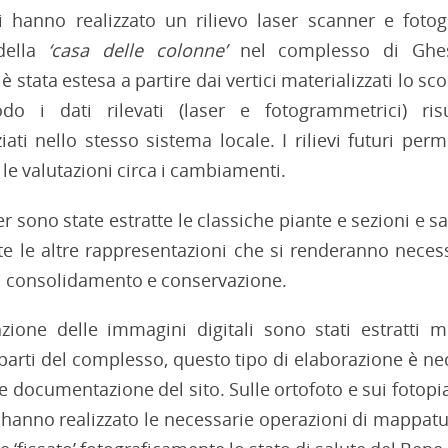
ti hanno realizzato un rilievo laser scanner e foto
della
‘casa delle colonne’
nel complesso di Ghes
è stata estesa a partire dai vertici materializzati lo sc
o i dati rilevati (laser e fotogrammetrici) risu
iati nello stesso sistema locale. I rilievi futuri perm
 le valutazioni circa i cambiamenti.
er sono state estratte le classiche piante e sezioni e s
tte le altre rappresentazioni che si renderanno necess
di consolidamento e conservazione.
azione delle immagini digitali sono stati estratti 
 parti del complesso, questo tipo di elaborazione è ne
 documentazione del sito. Sulle ortofoto e sui fotopia
i hanno realizzato le necessarie operazioni di mappat