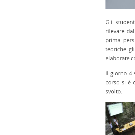
Gli studen
rilevare da
prima pers
teoriche g
elaborate co
Il giorno 4
corso si è 
svolto.