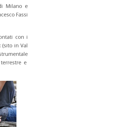
di Milano e
ancesco Fassi
ontati con i
c
(sito in Val
strumentale
terrestre e