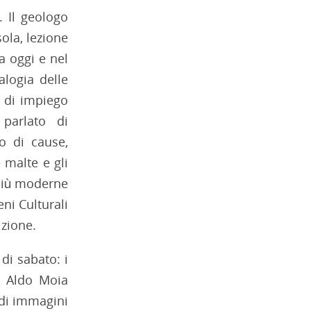
. Il geologo
sola, lezione
a oggi e nel
alogia delle
à di impiego
 parlato di
io di cause,
 malte e gli
e più moderne
eni Culturali
izione.
 di sabato: i
. Aldo Moia
 di immagini