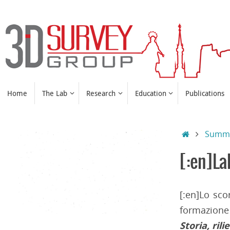
Skip
to
content
Skip
Home
The Lab
Research
Education
Publications
to
content
Home
Summe
[:en]La
[:en]Lo sco
formazione
Storia, ril