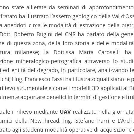
ono state allietate da seminari di approfondimento
ratato ha illustrato l’assetto geologico della Val d’Os
da aneddoti circa le modalità di estrazione della pietr
 Dott. Roberto Bugini del CNR ha parlato della gene
che di questa zona, della loro storia e delle modalit
tettura milanese; la Dott.ssa Marta Caroselli ha
azione mineralogico-petrografica attraverso lo stud
ed entità del degrado, in particolare, analizzando le
ichi; l’Ing. Francesco Fassi ha illustrato quali siano l
rilievo strumentale e come i modelli 3D applicati ai B
lmente apportare benefici in termini di gestione e fru
iale il rilievo mediante
UAV
realizzato nella giornata
 amici della NewThread, Ing. Stefano Parri e L’Arch
trato agli studenti modalità operative di acquisizione