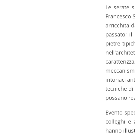
Le serate s
Francesco Sf
arricchita 
passato; il
pietre tipi
nell’archi
caratterizz
meccanismi 
intonaci ant
tecniche di 
possano rea
Evento spec
colleghi e
hanno illus