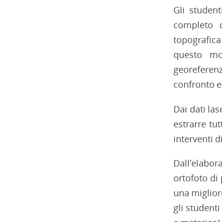
Gli studen
completo 
topografica 
questo mod
georeferenz
confronto e
Dai dati las
estrarre tu
interventi 
Dall’elabor
ortofoto di
una migliore
gli student