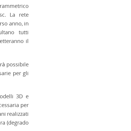
grammetrico
c. La rete
orso anno, in
ltano tutti
etteranno il
arà possibile
arie per gli
modelli 3D e
cessaria per
ni realizzati
ura (degrado